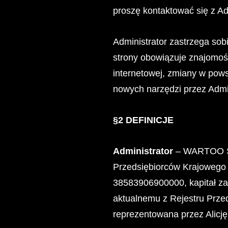
proszę kontaktować się z
Administrator zastrzega so
strony obowiązuje znajomość
internetowej, zmiany w pows
nowych narzędzi przez Admini
§2 DEFINICJE
Administrator
– WARTOO Sp. 
Przedsiębiorców Krajoweg
38583906900000, kapitał za
aktualnemu z Rejestru Prze
reprezentowana przez Alicj