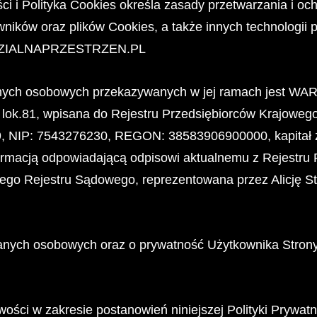
ści i Polityka Cookies określa zasady przetwarzania i 
ików oraz plików Cookies, a także innych technologii p
IDZIALNAPRZESTRZEN.PL
anych osobowych przekazywanych w jej ramach jest WAR
 9 lok.81, wpisana do Rejestru Przedsiębiorców Krajowe
 NIP: 7543276230, REGON: 38583906900000, kapitał 
ormacją odpowiadającą odpisowi aktualnemu z Rejestru 
owego Rejestru Sądowego, reprezentowana przez Alicję S
nych osobowych oraz o prywatność Użytkownika Strony.
wości w zakresie postanowień niniejszej Polityki Prywatno