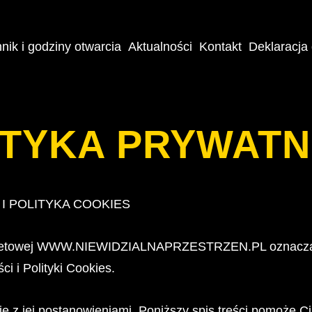
. strona otwiera się 
nik i godziny otwarcia
Aktualności
Kontakt
Deklaracja
ITYKA PRYWATN
I POLITYKA COOKIES
ternetowej WWW.NIEWIDZIALNAPRZESTRZEN.PL oznacza 
i i Polityki Cookies.
ę z jej postanowieniami. Poniższy spis treści pomoże Ci 