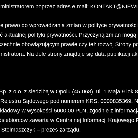
 Administratorem poprzez adres e-mail: KONTAKT@N
bie prawo do wprowadzania zmian w polityce prywatnośc
 aktualnej polityki prywatności. Przyczyną zmian mogą 
zechnie obowiązującym prawie czy też rozwój Strony po
stratora. Na dole strony znajduje się data publikacji ak
z o.o. z siedzibą w Opolu (45-068), ul. 1 Maja 9 lok.
o Rejestru Sądowego pod numerem KRS: 0000835369, 
kładowy w wysokości 5000,00 PLN, zgodnie z informacj
dsiębiorców zawartą w Centralnej Informacji Krajowego
ę Stelmaszczyk – prezes zarządu.