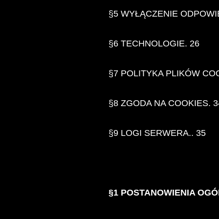
§5 WYŁĄCZENIE ODPOWIE
§6 TECHNOLOGIE. 26
§7 POLITYKA PLIKÓW COO
§8 ZGODA NA COOKIES. 3
§9 LOGI SERWERA.. 35
§1 POSTANOWIENIA OG