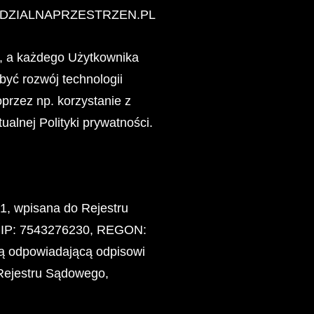
IEWIDZIALNAPRZESTRZEN.PL
i, a każdego Użytkownika
być rozwój technologii
przez np. korzystanie z
tualnej Polityki prywatności.
81, wpisana do Rejestru
NIP: 7543276230, REGON:
ą odpowiadającą odpisowi
 Rejestru Sądowego,