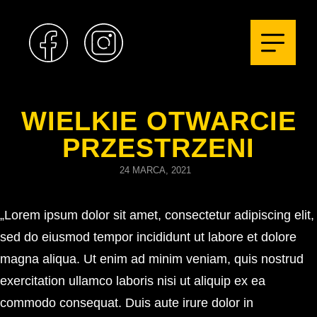
Profil na
Facebook
Profil na Instagram. Strona otwie
. Strona otwiera się w n
WIELKIE OTWARCIE
PRZESTRZENI
24 MARCA, 2021
„Lorem ipsum dolor sit amet, consectetur adipiscing elit,
sed do eiusmod tempor incididunt ut labore et dolore
magna aliqua. Ut enim ad minim veniam, quis nostrud
exercitation ullamco laboris nisi ut aliquip ex ea
commodo consequat. Duis aute irure dolor in